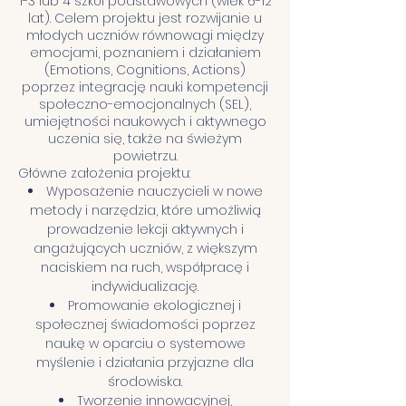
1-3 lub 4 szkół podstawowych (wiek 6-12
lat). Celem projektu jest rozwijanie u
młodych uczniów równowagi między
emocjami, poznaniem i działaniem
(Emotions, Cognitions, Actions)
poprzez integrację nauki kompetencji
społeczno-emocjonalnych (SEL),
umiejętności naukowych i aktywnego
uczenia się, także na świeżym
powietrzu.
Główne założenia projektu:
Wyposażenie nauczycieli w nowe
metody i narzędzia, które umożliwią
prowadzenie lekcji aktywnych i
angażujących uczniów, z większym
naciskiem na ruch, współpracę i
indywidualizację.
Promowanie ekologicznej i
społecznej świadomości poprzez
naukę w oparciu o systemowe
myślenie i działania przyjazne dla
środowiska.
Tworzenie innowacyjnej,